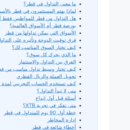
ما معنى التداول في قطر؟
لماذا يهتم المستثمرون في قطر بالأسوا
هل التداول من قطر للمواطنين فقط أم
بورصة قطر أم الأسواق العالمية؟
الأسواق التي يمكن تداولها من قطر
فرق توقيت الدوحة وتأثيره على التداو
كيف تختار السوق المناسب لك؟
ما الذي يحرك كل سوق؟
الفرق بين التداول والاستثمار
كيف تختار وسيط تداول مناسب من ق
تحويل العملة والريال القطري
كيف تستخدم الحساب التجريبي لمدة 30 يوم؟
متى لا تبدأ التداول؟
أسئلة قبل أول إيداع
متى تفكر في تجربة XTB؟
خطة أول 90 يوم للمتداول في قطر
إدارة المخاطر
أخطاء شائعة في قطر