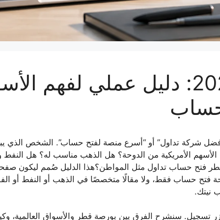
التداول في قطر 2026: دليل عملي لفهم
حساب
فضل شركة تداول” أو “أسرع منصة لفتح حساب”. الشخص الذي ي
الأسهم الأمريكية من الدوحة؟ هل الذهب مناسب له؟ هل النفط وا
ر فتح حساب تداول مثل المواطن؟هذا الدليل صُمم ليكون صفحة 
ح حساب فقط، ولا مقالًا متخصصًا في الذهب أو النفط أو الفورك
 نيتك.
ا كزر تسجيل. سنشرح الفرق بين بورصة قطر والأسواق العالمية، و