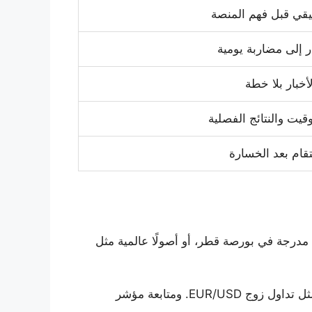
قي قبل فهم المنصة
ر إلى مضاربة يومية
خبار بلا خطة
قيت والنتائج الفصلية
تقام بعد الخسارة
 مدرجة في بورصة قطر، أو أصولًا عالمية مثل
لكن كلمة “التداول” واسعة جدًا. شراء سهم قطري محلي ليس مثل تداول الذهب XAU/USD. وتداول النفط ليس مثل تداول زوج EUR/USD. ومتابعة مؤشر